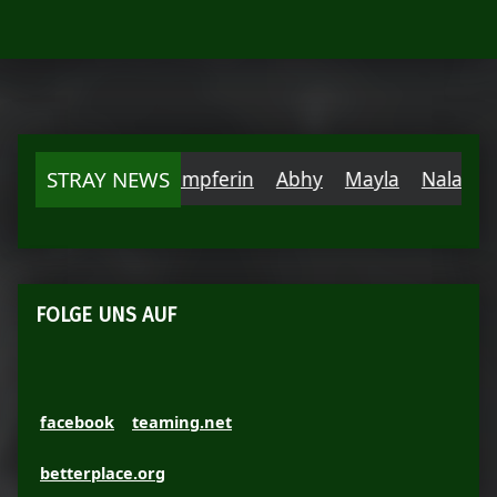
Skip back to main navigation
 kranke Einzelkämpferin
STRAY NEWS
Abhy
Mayla
Nalani
Ash
FOLGE UNS AUF
facebook
teaming.net
betterplace.org