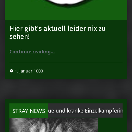
Hier gibt’s aktuell leider nix zu
sehen!
“Hier gibt’s aktuell leider nix zu sehen!”
Continue reading
…
1. Januar 1000
ayla – eine scheue und kranke Einzelkämpferin
STRAY NEWS
Abhy