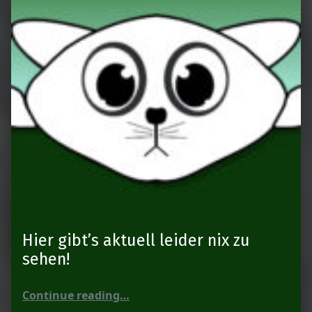
Hier gibt’s aktuell leider nix zu
sehen!
“Hier gibt’s aktuell leider nix zu sehen!”
Continue reading
…